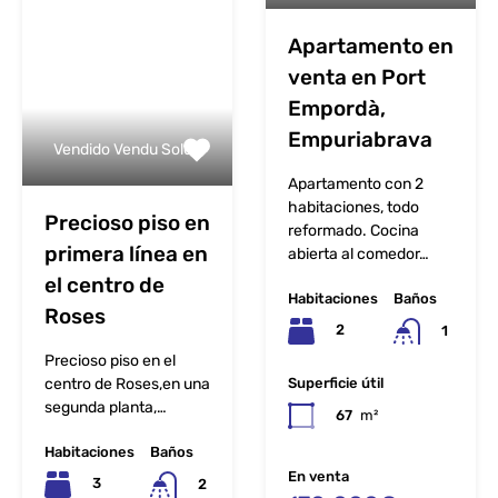
Apartamento en
venta en Port
Empordà,
Empuriabrava
Vendido Vendu Sold
Apartamento con 2
habitaciones, todo
Precioso piso en
reformado. Cocina
primera línea en
abierta al comedor…
el centro de
Habitaciones
Baños
Roses
2
1
Precioso piso en el
centro de Roses,en una
Superficie útil
segunda planta,…
67
m²
Habitaciones
Baños
En venta
3
2