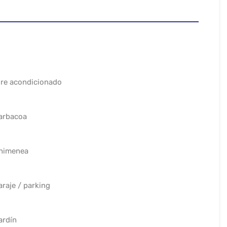
ire acondicionado
arbacoa
himenea
araje / parking
ardín