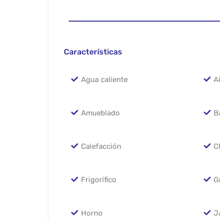
Características
Agua caliente
A
Amueblado
B
Calefacción
C
Frigorífico
G
Horno
J