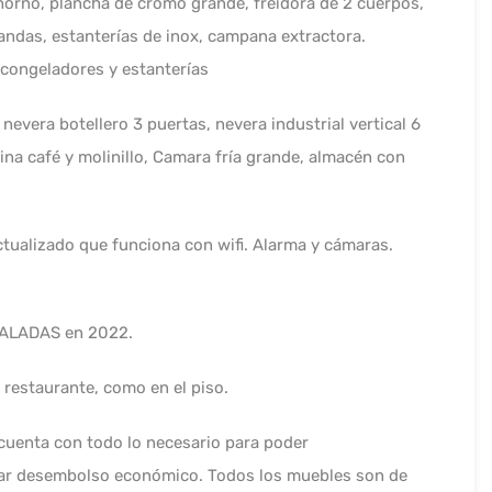
horno, plancha de cromo grande, freidora de 2 cuerpos,
andas, estanterías de inox, campana extractora.
congeladores y estanterías
l, nevera botellero 3 puertas, nevera industrial vertical 6
ina café y molinillo, Camara fría grande, almacén con
ualizado que funciona con wifi. Alarma y cámaras.
ALADAS en 2022.
 restaurante, como en el piso.
cuenta con todo lo necesario para poder
izar desembolso económico. Todos los muebles son de