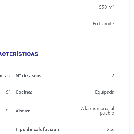
550 m²
En trámite
ACTERÍSTICAS
antas
Nº de aseos:
2
Sí
Cocina:
Equipada
A la montaña, al
Sí
Vistas:
pueblo
-
Tipo de calefacción:
Gas