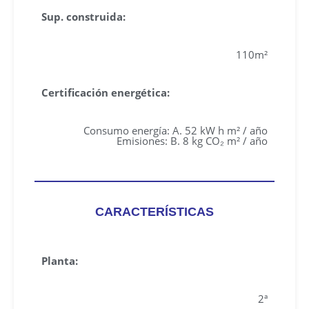
Sup. construida:
110m²
Certificación energética:
Consumo energía: A. 52 kW h m² / año
Emisiones: B. 8 kg CO₂ m² / año
CARACTERÍSTICAS
Planta:
2ª