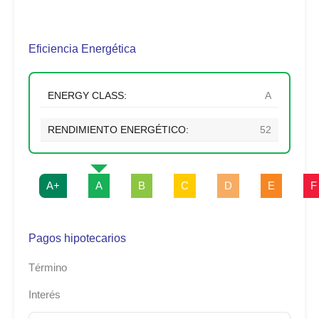
Eficiencia Energética
ENERGY CLASS:
A
RENDIMIENTO ENERGÉTICO:
52
A+
A
B
C
D
E
F
Pagos hipotecarios
Término
Interés