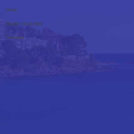
Venta
Alquiler vacacional
Sí, acepto las
políticas de privacidad
Servicios
ENVIAR MENSAJE
Responsable de los datos
: Raquel Escribano.
Finalidad de los datos
:
Gestionar las solicitudes de alquiler recibidas.
Almacenamiento de los
datos
: Base de datos alojada en SERED HOSTING, S.L, (UE).
Derechos
:
En cualquier momento puede limitar, recuperar y borrar su información.
info@vacacionesroses.com
+34 646 73 40 39
Av. de Santa Margarida, 74,
17480, Roses, Girona