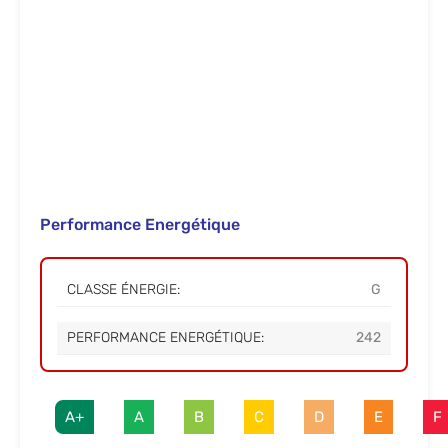
Performance Energétique
CLASSE ÉNERGIE:
G
PERFORMANCE ENERGÉTIQUE:
242
A+
A
B
C
D
E
F