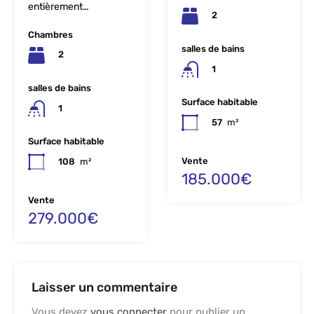
entièrement…
2
Chambres
salles de bains
2
1
salles de bains
Surface habitable
1
57
m²
Surface habitable
Vente
108
m²
185.000€
Vente
279.000€
Laisser un commentaire
Vous devez
vous connecter
pour publier un